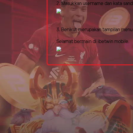
2. Masukkan username dan kata sandi 
3. Berikut merupakan tampilan menu 
Selamat bermain di ibetwin mobile.