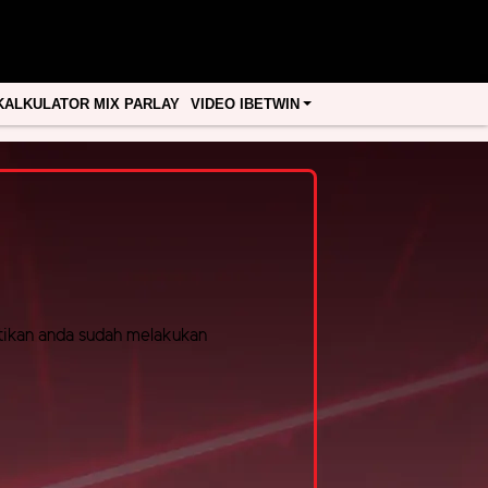
KALKULATOR MIX PARLAY
VIDEO IBETWIN
stikan anda sudah melakukan