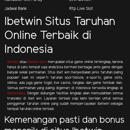
Jadwal Bank
Rtp Live Slot
Ibetwin Situs Taruhan
Online Terbaik di
Indonesia
Ibetwin
atau
Ibetwin asia
merupakan situs game online terlengkap, karena
hanya di satu tempat saja anda bisa bermain berbagai jenis game dengan
banyak sekali permainan. Situs ibet win menyediakan jenis taruhan paling
populer saat ini seperti taruhan sportsbook, e-sports, game slots,
idnlive, ada juga game togel, live casino, tangkas dan game tembak ikan.
Semua permainan yang paling digemari di Indonesia tersedia lengkap di
Ibetwinasia
. Dengan dukungan fasilitas lengkap akan memudahkan semua
transaksi di ibet win. Layanan terbaik siap kami berikan untuk semua
penggemar taruhan online yang sudah mempercayakan ibetwin sebagai
tempat taruhan online terbaik.
Kemenangan pasti dan bonus