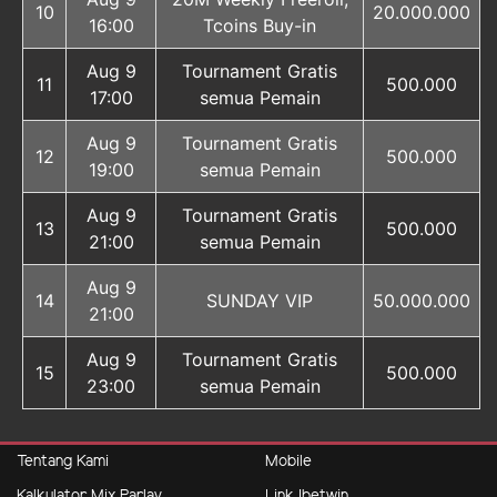
10
20.000.000
16:00
Tcoins Buy-in
Aug 9
Tournament Gratis
11
500.000
17:00
semua Pemain
Aug 9
Tournament Gratis
12
500.000
19:00
semua Pemain
Aug 9
Tournament Gratis
13
500.000
21:00
semua Pemain
Aug 9
14
SUNDAY VIP
50.000.000
21:00
Aug 9
Tournament Gratis
15
500.000
23:00
semua Pemain
Tentang Kami
Mobile
Kalkulator Mix Parlay
Link Ibetwin