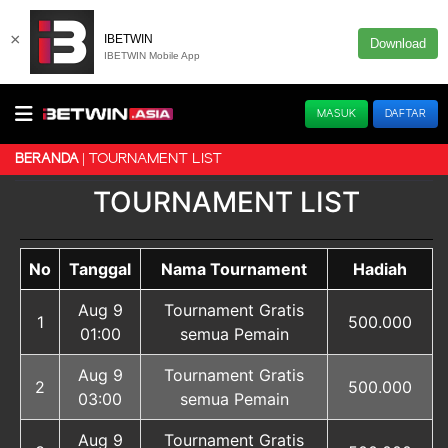
×
IBETWIN
Download
IBETWIN Mobile App
MASUK
DAFTAR
TOURNAMENT LIST
BERANDA
TOURNAMENT LIST
No
Tanggal
Nama Tournament
Hadiah
Aug 9
Tournament Gratis
1
500.000
01:00
semua Pemain
Aug 9
Tournament Gratis
2
500.000
03:00
semua Pemain
Aug 9
Tournament Gratis